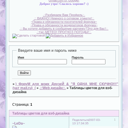
Gmail.com от Google!
Доброе утро! Спалось хорошо? :)
.::Разбираем Вам Профиль::.
.:: ВАЖНО! Немного о сетевом этикете!::.
~Права и обязанности посетителей форума~
~Права и обязанности модераторов форума~
.:: Вы хотите добавить в сообщение картинку?Это для Вас!::.
.::Гис-МЕТЕО! ПРОГНОЗ ПОГОДЫ!::.
Введите ваше имя и пароль ниже
Имя
Пароль
»
)_ФоруМ_для_моих_ДрузеЙ_&_"Я_ОДНА_МНЕ_СКУЧНО!!!"
(чат mail.ru)_(
»
.::Web дизайн::.
»
Таблицы цветов для вэб-
дизайна
Страница:
1
Таблицы цветов для вэб-дизайна
1
Поделиться
2007-03-
~LeDa~
13 17:34:35