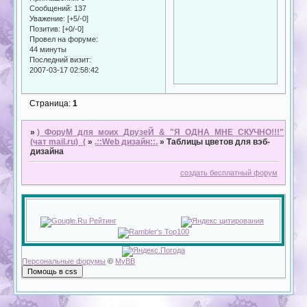
Сообщений:
137
Уважение:
[+5/-0]
Позитив:
[+0/-0]
Провел на форуме:
44 минуты
Последний визит:
2007-03-17 02:58:42
Страница:
1
»
)_ФоруМ_для_моих_ДрузеЙ_&_"Я_ОДНА_МНЕ_СКУЧНО!!!"
(чат mail.ru)_(
»
.::Web дизайн::.
»
Таблицы цветов для вэб-
дизайна
создать бесплатный форум
Персональные форумы
©
MyBB