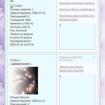
http://www.artlebedev.ru/tools/colors/
Откуда:
секретик ;)
http://www.35rus.ru/htmlcolor.php
Зарегистрирован
: 2006-07-15
http://fantasyflash.ru/index.php?
Приглашений:
0
&kontent=palitra
Сообщений:
6901
Уважение:
[+253/-5]
0
Позитив:
[+62/-0]
Пол:
Женский
Провел на форуме:
9 часов 41 минуту
Последний визит:
2025-02-16 13:37:30
2
Поделиться
2007-03-
Artifact
16 13:34:51
.::дошкольник::.
http://stm.dp.ua/web-
design/color-html.php
0
Откуда:
Москва
Зарегистрирован
: 2006-11-11
Приглашений:
0