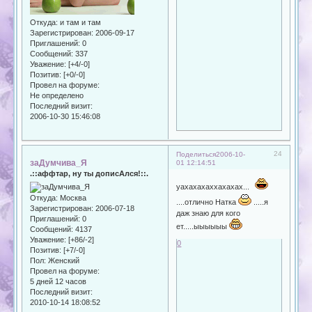
Откуда:
и там и там
Зарегистрирован
: 2006-09-17
Приглашений:
0
Сообщений:
337
Уважение:
[+4/-0]
Позитив:
[+0/-0]
Провел на форуме:
Не определено
Последний визит:
2006-10-30 15:46:08
24
Поделиться
2006-10-
заДумчива_Я
01 12:14:51
.::аффтар, ну ты дописАлся!::.
уахахахаххахахах...
Откуда:
Москва
....отлично Натка
.....я
Зарегистрирован
: 2006-07-18
даж знаю для кого
Приглашений:
0
ет.....ыыыыыы
Сообщений:
4137
Уважение:
[+86/-2]
0
Позитив:
[+7/-0]
Пол:
Женский
Провел на форуме:
5 дней 12 часов
Последний визит:
2010-10-14 18:08:52