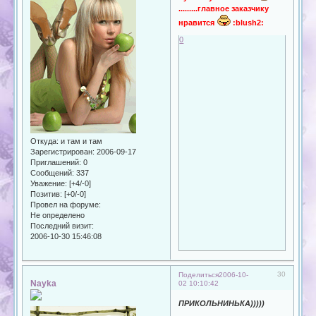
.........главное заказчику
нравится
:blush2:
0
Откуда:
и там и там
Зарегистрирован
: 2006-09-17
Приглашений:
0
Сообщений:
337
Уважение:
[+4/-0]
Позитив:
[+0/-0]
Провел на форуме:
Не определено
Последний визит:
2006-10-30 15:46:08
30
Поделиться
2006-10-
Nayka
02 10:10:42
ПРИКОЛЬНИНЬКА)))))