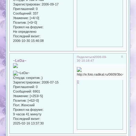
Зарегистрирован
: 2006-09-17
Приглашений:
0
Сообщений:
337
Уважение:
[+4/-0]
Позитив:
[+0/-0]
Провел на форуме:
Не определено
Последний визит:
2006-10-30 15:46:08
8
Поделиться
2006-09-
~LeDa~
30 10:16:47
Откуда:
секретик ;)
0
Зарегистрирован
: 2006-07-15
Приглашений:
0
Сообщений:
6901
Уважение:
[+253/-5]
Позитив:
[+62/-0]
Пол:
Женский
Провел на форуме:
9 часов 41 минуту
Последний визит:
2025-02-16 13:37:30