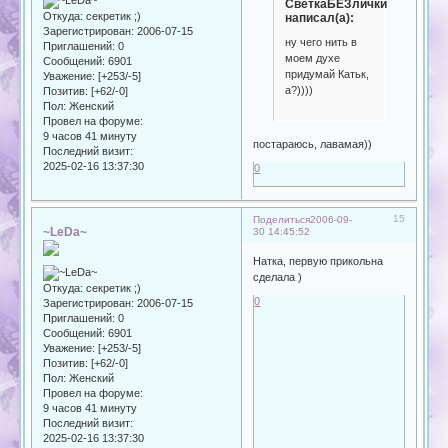
СветкаБЕЗлички
Откуда:
секретик ;)
написал(а):
Зарегистрирован
: 2006-07-15
ну чего нить в
Приглашений:
0
моем духе
Сообщений:
6901
придумай Катьк,
Уважение:
[+253/-5]
а?))))
Позитив:
[+62/-0]
Пол:
Женский
Провел на форуме:
9 часов 41 минуту
постараюсь, лавамая))
Последний визит:
2025-02-16 13:37:30
0
15
Поделиться
2006-09-
~LeDa~
30 14:45:52
Натка, первую прикольна
сделала )
Откуда:
секретик ;)
0
Зарегистрирован
: 2006-07-15
Приглашений:
0
Сообщений:
6901
Уважение:
[+253/-5]
Позитив:
[+62/-0]
Пол:
Женский
Провел на форуме:
9 часов 41 минуту
Последний визит:
2025-02-16 13:37:30