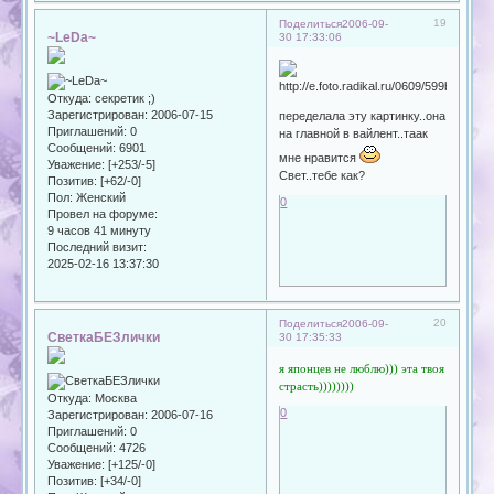
19
Поделиться
2006-09-
~LeDa~
30 17:33:06
Откуда:
секретик ;)
Зарегистрирован
: 2006-07-15
переделала эту картинку..она
Приглашений:
0
на главной в вайлент..таак
Сообщений:
6901
мне нравится
Уважение:
[+253/-5]
Свет..тебе как?
Позитив:
[+62/-0]
Пол:
Женский
0
Провел на форуме:
9 часов 41 минуту
Последний визит:
2025-02-16 13:37:30
20
Поделиться
2006-09-
СветкаБЕЗлички
30 17:35:33
я японцев не люблю))) эта твоя
страсть))))))))
Откуда:
Москва
0
Зарегистрирован
: 2006-07-16
Приглашений:
0
Сообщений:
4726
Уважение:
[+125/-0]
Позитив:
[+34/-0]