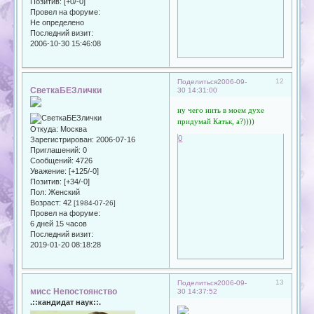
Позитив:
[+0/-0]
Провел на форуме:
Не определено
Последний визит:
2006-10-30 15:46:08
12
Поделиться
2006-09-
СветкаБЕЗлички
30 14:31:00
ну чего нить в моем духе
придумай Катьк, а?))))
Откуда:
Москва
0
Зарегистрирован
: 2006-07-16
Приглашений:
0
Сообщений:
4726
Уважение:
[+125/-0]
Позитив:
[+34/-0]
Пол:
Женский
Возраст:
42
[1984-07-26]
Провел на форуме:
6 дней 15 часов
Последний визит:
2019-01-20 08:18:28
13
Поделиться
2006-09-
мисс Непостоянство
30 14:37:52
.::кандидат наук::.