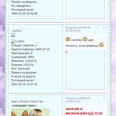
Провел на форуме:
Не определено
Последний визит:
2006-10-30 15:46:08
4
Поделиться
2006-09-
~LeDa~
28 00:48:28
пасибки
дам
Откуда:
секретик ;)
погонять, если нравицца
Зарегистрирован
: 2006-07-15
0
Приглашений:
0
Сообщений:
6901
Уважение:
[+253/-5]
Позитив:
[+62/-0]
Пол:
Женский
Провел на форуме:
9 часов 41 минуту
Последний визит:
2025-02-16 13:37:30
5
Поделиться
2006-09-
мисс Непостоянство
28 00:51:34
.::кандидат наук::.
может и
воспользуюсь))) если