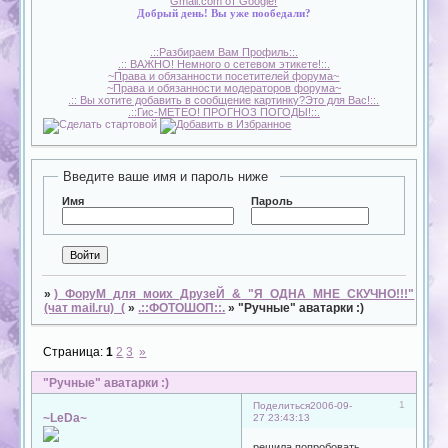
Gmail.com от Google!
Добрый день! Вы уже пообедали?
.::Разбираем Вам Профиль::.
.:: ВАЖНО! Немного о сетевом этикете!::.
~Права и обязанности посетителей форума~
~Права и обязанности модераторов форума~
.:: Вы хотите добавить в сообщение картинку?Это для Вас!::.
.::Гис-МЕТЕО! ПРОГНОЗ ПОГОДЫ!::.
Введите ваше имя и пароль ниже
Имя
Пароль
»
)_ФоруМ_для_моих_ДрузеЙ_&_"Я_ОДНА_МНЕ_СКУЧНО!!!"
(чат mail.ru)_(
»
.::ФОТОШОП::.
»
"Ручные" аватарки :)
Страница:
1
2
3
»
"Ручные" аватарки :)
1
Поделиться
2006-09-
~LeDa~
27 23:43:13
решила попробовать