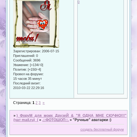
0
Зарегистрирован
: 2006-07-15
Приглашений:
0
Сообщений:
3696
Уважение:
[+134/-0]
Позитив:
[+150/-4]
Провел на форуме:
15 часов 35 минут
Последний визит:
2010-03-22 22:29:16
Страница:
1
2
3
»
»
)_ФоруМ_для_моих_ДрузеЙ_&_"Я_ОДНА_МНЕ_СКУЧНО!!!"
(чат mail.ru)_(
»
.::ФОТОШОП::.
»
"Ручные" аватарки :)
создать бесплатный форум