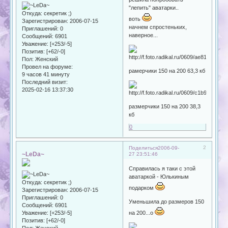
"лепить" аватарки..
Откуда:
секретик ;)
воть
Зарегистрирован
: 2006-07-15
начнем спростеньких,
Приглашений:
0
наверное...
Сообщений:
6901
Уважение:
[+253/-5]
Позитив:
[+62/-0]
Пол:
Женский
Провел на форуме:
рамерчики 150 на 200 63,3 кб
9 часов 41 минуту
Последний визит:
2025-02-16 13:37:30
размерчики 150 на 200 38,3
кб
0
2
Поделиться
2006-09-
~LeDa~
27 23:51:46
Справилась я таки с этой
аватаркой - Юлькиным
Откуда:
секретик ;)
подарком
Зарегистрирован
: 2006-07-15
Приглашений:
0
Уменьшила до размеров 150
Сообщений:
6901
Уважение:
[+253/-5]
на 200...о
Позитив:
[+62/-0]