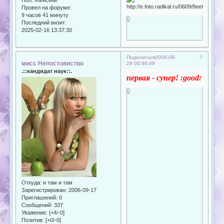
Пол:
Женский
Провел на форуме:
9 часов 41 минуту
0
Последний визит:
2025-02-16 13:37:30
3
Поделиться
2006-09-
мисс Непостоянство
28 00:46:49
.::кандидат наук::.
первая - супер! :good:
0
Откуда:
и там и там
Зарегистрирован
: 2006-09-17
Приглашений:
0
Сообщений:
337
Уважение:
[+4/-0]
Позитив:
[+0/-0]