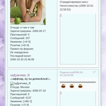
Отредактировано мисс
Непостоянство (2006-10-01
22:50:52)
0
Откуда:
и там и там
Зарегистрирован
: 2006-09-17
Приглашений:
0
Сообщений:
337
Уважение:
[+4/-0]
Позитив:
[+0/-0]
Провел на форуме:
Не определено
Последний визит:
2006-10-30 15:46:08
27
Поделиться
2006-10-
заДумчива_Я
01 23:43:59
.::аффтар, ну ты дописАлся!::.
ыыыыыыыыыыыыыыыыыыыыыыы
Откуда:
Москва
Зарегистрирован
: 2006-07-18
0
Приглашений:
0
Сообщений:
4137
Уважение:
[+86/-2]
Позитив:
[+7/-0]