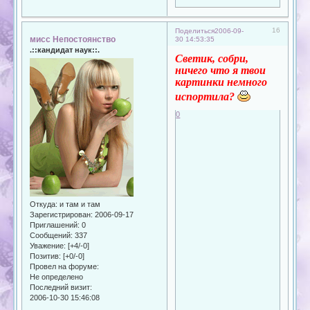
16
Поделиться
2006-09-
мисс Непостоянство
30 14:53:35
.::кандидат наук::.
Светик, собри,
ничего что я твои
картинки немного
испортила?
0
Откуда:
и там и там
Зарегистрирован
: 2006-09-17
Приглашений:
0
Сообщений:
337
Уважение:
[+4/-0]
Позитив:
[+0/-0]
Провел на форуме:
Не определено
Последний визит:
2006-10-30 15:46:08