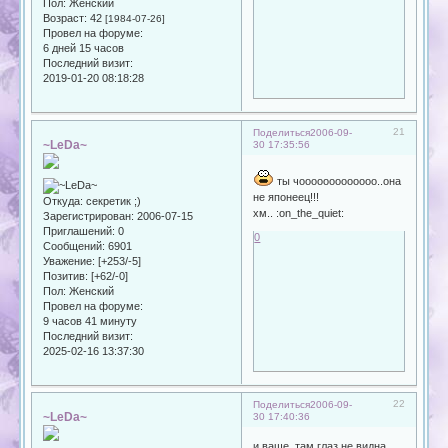
Пол:
Женский
Возраст:
42
[1984-07-26]
Провел на форуме:
6 дней 15 часов
Последний визит:
2019-01-20 08:18:28
21
Поделиться
2006-09-
~LeDa~
30 17:35:56
ты чооооооооооооо..она
не японеец!!!
Откуда:
секретик ;)
хм.. :on_the_quiet:
Зарегистрирован
: 2006-07-15
Приглашений:
0
0
Сообщений:
6901
Уважение:
[+253/-5]
Позитив:
[+62/-0]
Пол:
Женский
Провел на форуме:
9 часов 41 минуту
Последний визит:
2025-02-16 13:37:30
22
Поделиться
2006-09-
~LeDa~
30 17:40:36
и ваще..там глаз не видна