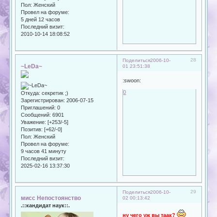
Пол:
Женский
Провел на форуме:
5 дней 12 часов
Последний визит:
2010-10-14 18:08:52
28
Поделиться
2006-10-
~LeDa~
01 23:51:38
:swoon:
0
Откуда:
секретик ;)
Зарегистрирован
: 2006-07-15
Приглашений:
0
Сообщений:
6901
Уважение:
[+253/-5]
Позитив:
[+62/-0]
Пол:
Женский
Провел на форуме:
9 часов 41 минуту
Последний визит:
2025-02-16 13:37:30
29
Поделиться
2006-10-
мисс Непостоянство
02 00:13:42
.::кандидат наук::.
ну чего уж вы таак?