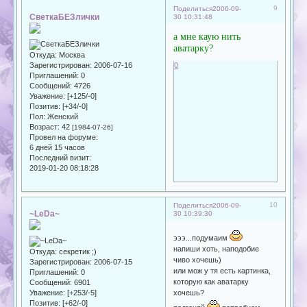
9
Поделиться
2006-09-
СветкаБЕЗлички
30 10:31:48
а мне каую нить
аватарку?
Откуда:
Москва
Зарегистрирован
: 2006-07-16
0
Приглашений:
0
Сообщений:
4726
Уважение:
[+125/-0]
Позитив:
[+34/-0]
Пол:
Женский
Возраст:
42
[1984-07-26]
Провел на форуме:
6 дней 15 часов
Последний визит:
2019-01-20 08:18:28
10
Поделиться
2006-09-
~LeDa~
30 10:39:30
эээ...подумаим
напиши хоть, наподобие
Откуда:
секретик ;)
чиво хочешь)
Зарегистрирован
: 2006-07-15
или мож у тя есть картинка,
Приглашений:
0
которую как аватарку
Сообщений:
6901
хочешь?
Уважение:
[+253/-5]
Позитив:
[+62/-0]