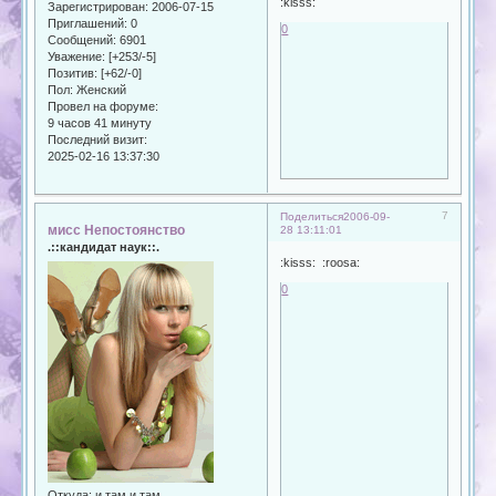
:kisss:
Зарегистрирован
: 2006-07-15
Приглашений:
0
0
Сообщений:
6901
Уважение:
[+253/-5]
Позитив:
[+62/-0]
Пол:
Женский
Провел на форуме:
9 часов 41 минуту
Последний визит:
2025-02-16 13:37:30
7
Поделиться
2006-09-
мисс Непостоянство
28 13:11:01
.::кандидат наук::.
:kisss: :roosa:
0
Откуда:
и там и там