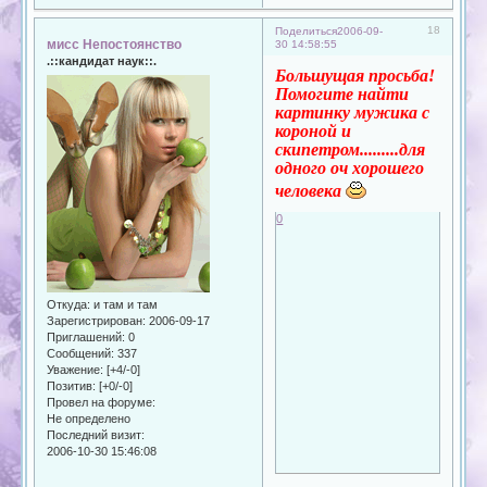
18
Поделиться
2006-09-
мисс Непостоянство
30 14:58:55
.::кандидат наук::.
Большущая просьба!
Помогите найти
картинку мужика с
короной и
скипетром.........для
одного оч хорошего
человека
0
Откуда:
и там и там
Зарегистрирован
: 2006-09-17
Приглашений:
0
Сообщений:
337
Уважение:
[+4/-0]
Позитив:
[+0/-0]
Провел на форуме:
Не определено
Последний визит:
2006-10-30 15:46:08