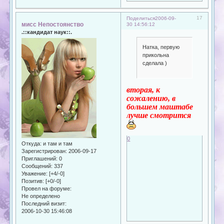
17
Поделиться
2006-09-
мисс Непостоянство
30 14:56:12
.::кандидат наук::.
Натка, первую
прикольна
сделала )
вторая, к
сожалению, в
большем маштабе
лучше смотрится
0
Откуда:
и там и там
Зарегистрирован
: 2006-09-17
Приглашений:
0
Сообщений:
337
Уважение:
[+4/-0]
Позитив:
[+0/-0]
Провел на форуме:
Не определено
Последний визит:
2006-10-30 15:46:08