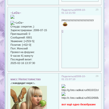
25
Поделиться
2006-10-
~LeDa~
01 12:21:53
ржуууууууууууууууууууу
Откуда:
секретик ;)
Зарегистрирован
: 2006-07-15
0
Приглашений:
0
Сообщений:
6901
Уважение:
[+253/-5]
Позитив:
[+62/-0]
Пол:
Женский
Провел на форуме:
9 часов 41 минуту
Последний визит:
2025-02-16 13:37:30
26
Поделиться
2006-10-
мисс Непостоянство
01 21:07:10
.::кандидат наук::.
вот ещё одно безобразие