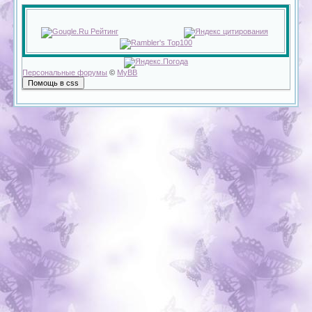
Персональные форумы
©
MyBB