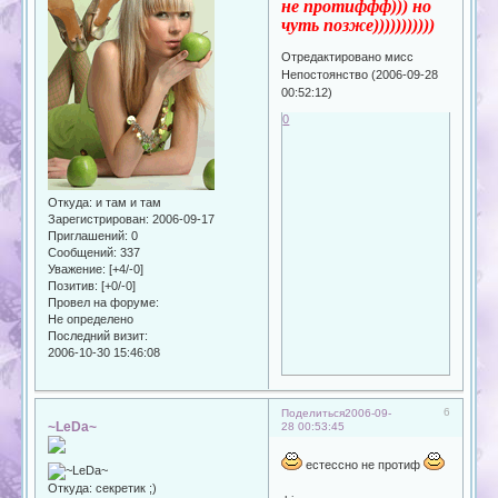
не протиффф))) но
чуть позже)))))))))))
Отредактировано мисс
Непостоянство (2006-09-28
00:52:12)
0
Откуда:
и там и там
Зарегистрирован
: 2006-09-17
Приглашений:
0
Сообщений:
337
Уважение:
[+4/-0]
Позитив:
[+0/-0]
Провел на форуме:
Не определено
Последний визит:
2006-10-30 15:46:08
6
Поделиться
2006-09-
~LeDa~
28 00:53:45
естессно не протиф
Откуда:
секретик ;)