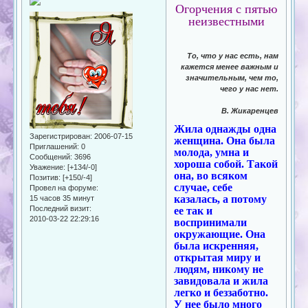
Огорчения с пятью
неизвестными
То, что у нас есть, нам
кажется менее важным и
значительным, чем то,
чего у нас нет.
В. Жикаренцев
Жила однажды одна
Зарегистрирован
: 2006-07-15
женщина. Она была
Приглашений:
0
молода, умна и
Сообщений:
3696
хороша собой. Такой
Уважение:
[+134/-0]
она, во всяком
Позитив:
[+150/-4]
случае, себе
Провел на форуме:
казалась, а потому
15 часов 35 минут
Последний визит:
ее так и
2010-03-22 22:29:16
воспринимали
окружающие. Она
была искренняя,
открытая миру и
людям, никому не
завидовала и жила
легко и беззаботно.
У нее было много