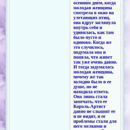
осенним днем, когда
молодая женщина
смотрела в окно на
улетающих птиц,
она вдруг заглянула
внутрь себя и
удивилась, как там
было пусто и
одиноко. Когда же
это случилось,
подумала она и
поняла, что живет
так уже очень давно.
И тогда задумалась
молодая женщина,
почему же так
холодно было в ее
душе, но не
находила ответа.
Она лишь стала
замечать, что ее
Король-Артист
давно не слышит ее
и не видит, и ее
проблемы стали для
него мелкими и