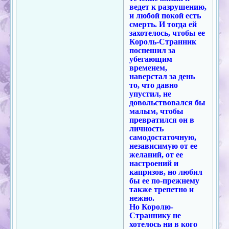
ведет к разрушению,
и любой покой есть
смерть. И тогда ей
захотелось, чтобы ее
Король-Странник
поспешил за
убегающим
временем,
наверстал за день
то, что давно
упустил, не
довольствовался бы
малым, чтобы
превратился он в
личность
самодостаточную,
независимую от ее
желаний, от ее
настроений и
капризов, но любил
бы ее по-прежнему
также трепетно и
нежно.
Но Королю-
Страннику не
хотелось ни в кого