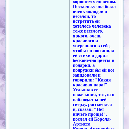
хорошим человеком.
Поскольку она была
очень молодой и
веселой, то
встретить ей
хотелось человека
тоже веселого,
яркого, очень
красивого и
уверенного в себе,
чтобы он посвящал
ей стихи и дарил
бесконечно цветы и
подарки, а
подружки бы ей все
завидовали и
говорили: "Какая
красивая пара!"
Услышав ее
пожелания, тот, кто
наблюдал за ней
сверху, рассмеялся
и, сказав: "Нет
ничего проще!",
послал ей Короля-
Артиста.
Король-Артист был