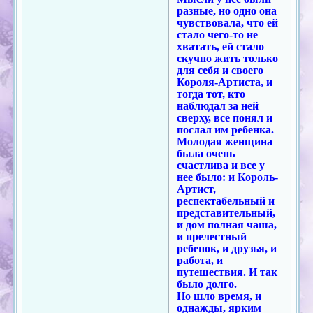
разные, но одно она
чувствовала, что ей
стало чего-то не
хватать, ей стало
скучно жить только
для себя и своего
Короля-Артиста, и
тогда тот, кто
наблюдал за ней
сверху, все понял и
послал им ребенка.
Молодая женщина
была очень
счастлива и все у
нее было: и Король-
Артист,
респектабельный и
представительный,
и дом полная чаша,
и прелестный
ребенок, и друзья, и
работа, и
путешествия. И так
было долго.
Но шло время, и
однажды, ярким