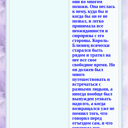
они во многом
похожи. Она неслась
к нему, куда бы и
когда бы он ее не
позвал, и легко
принимала все
неожиданности и
сюрпризы с его
стороны. Король-
Близнец всячески
старался быть
рядом и тратил на
нее все свое
свободное время. Но
он должен был
много
путешествовать и
встречаться с
разными людьми, а
иногда вообще был
вынужден уезжать
надолго, а когда
возвращался уже не
помнил того, что
говорил перед
отъездом сам, и что
говорила ему