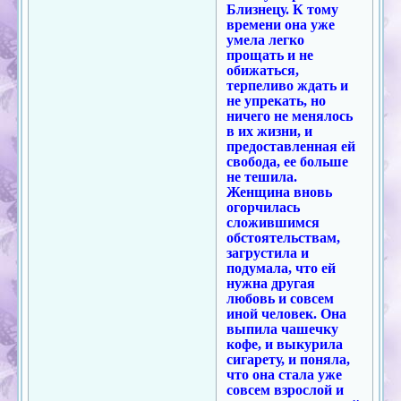
Близнецу. К тому
времени она уже
умела легко
прощать и не
обижаться,
терпеливо ждать и
не упрекать, но
ничего не менялось
в их жизни, и
предоставленная ей
свобода, ее больше
не тешила.
Женщина вновь
огорчилась
сложившимся
обстоятельствам,
загрустила и
подумала, что ей
нужна другая
любовь и совсем
иной человек. Она
выпила чашечку
кофе, и выкурила
сигарету, и поняла,
что она стала уже
совсем взрослой и