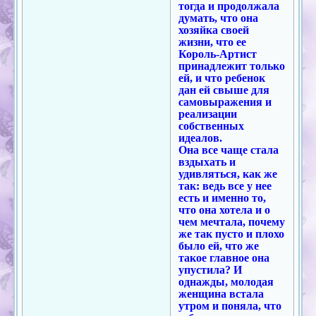
тогда и продолжала
думать, что она
хозяйка своей
жизни, что ее
Король-Артист
принадлежит только
ей, и что ребенок
дан ей свыше для
самовыражения и
реализации
собственных
идеалов.
Она все чаще стала
вздыхать и
удивляться, как же
так: ведь все у нее
есть и именно то,
что она хотела и о
чем мечтала, почему
же так пусто и плохо
было ей, что же
такое главное она
упустила? И
однажды, молодая
женщина встала
утром и поняла, что