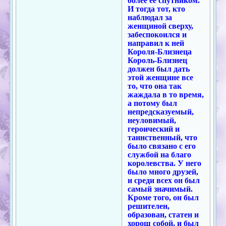
более ее спутником.
И тогда тот, кто
наблюдал за
женщиной сверху,
забеспокоился и
направил к ней
Короля-Близнеца
Король-Близнец
должен был дать
этой женщине все
то, что она так
жаждала в то время,
а потому был
непредсказуемый,
неуловимый,
героический и
таинственный, что
было связано с его
службой на благо
королевства. У него
было много друзей,
и среди всех он был
самый значимый.
Кроме того, он был
решителен,
образован, статен и
хорош собой, и был