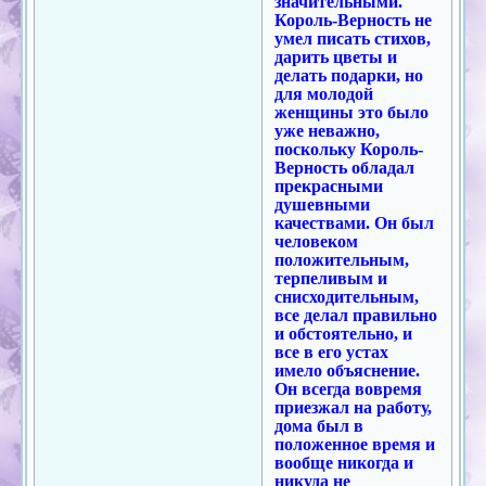
значительными.
Король-Верность не
умел писать стихов,
дарить цветы и
делать подарки, но
для молодой
женщины это было
уже неважно,
поскольку Король-
Верность обладал
прекрасными
душевными
качествами. Он был
человеком
положительным,
терпеливым и
снисходительным,
все делал правильно
и обстоятельно, и
все в его устах
имело объяснение.
Он всегда вовремя
приезжал на работу,
дома был в
положенное время и
вообще никогда и
никуда не