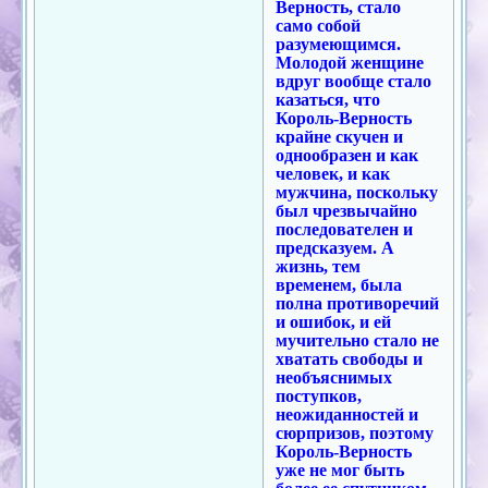
Верность, стало
само собой
разумеющимся.
Молодой женщине
вдруг вообще стало
казаться, что
Король-Верность
крайне скучен и
однообразен и как
человек, и как
мужчина, поскольку
был чрезвычайно
последователен и
предсказуем. А
жизнь, тем
временем, была
полна противоречий
и ошибок, и ей
мучительно стало не
хватать свободы и
необъяснимых
поступков,
неожиданностей и
сюрпризов, поэтому
Король-Верность
уже не мог быть