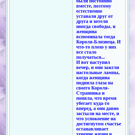
были постоянно
вместе, поэтому
естественно
уставали друг от
друга и хотели
иногда свободы, и
женщина
вспоминала тогда
Короля-Близнеца. И
что-то плохо у них
все стало
получаться...
И вот наступил
вечер, и они зажгли
настольные лампы,
когда женщина
подняла глаза на
своего Короля-
Странника и
поняла, что время
убегает куда-то
вперед, а они давно
застыли на месте, и
что успокоение на
достигнутом счастье
останавливает
течение жизни и