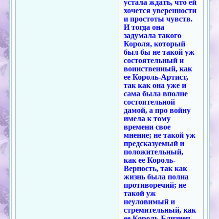
устала ждать, что ей
хочется уверенности
и простоты чувств.
И тогда она
задумала такого
Короля, который
был бы не такой уж
состоятельный и
воинственный, как
ее Король-Артист,
так как она уже и
сама была вполне
состоятельной
дамой, а про войну
имела к тому
времени свое
мнение; не такой уж
предсказуемый и
положительный,
как ее Король-
Верность, так как
жизнь была полна
противоречий; не
такой уж
неуловимый и
стремительный, как
ее Король-Близнец,