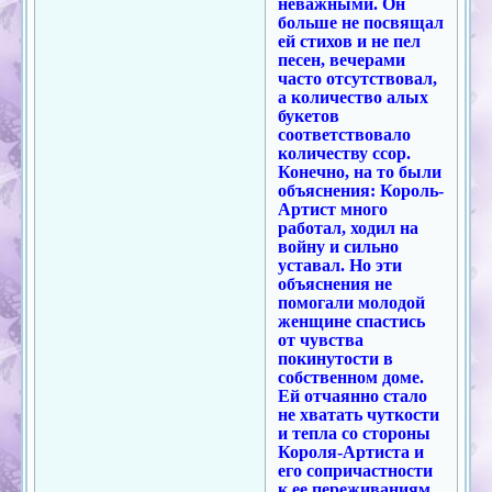
неважными. Он
больше не посвящал
ей стихов и не пел
песен, вечерами
часто отсутствовал,
а количество алых
букетов
соответствовало
количеству ссор.
Конечно, на то были
объяснения: Король-
Артист много
работал, ходил на
войну и сильно
уставал. Но эти
объяснения не
помогали молодой
женщине спастись
от чувства
покинутости в
собственном доме.
Ей отчаянно стало
не хватать чуткости
и тепла со стороны
Короля-Артиста и
его сопричастности
к ее переживаниям.