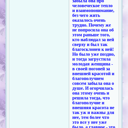
забыла она про
человеческое тепло
и взаимопонимание,
без чего жить
оказалось очень
трудно. Почему же
не попросила она об
этом раньше того,
кто наблюдал за ней
сверху и был так
благосклонен к ней!
Но было уже поздно,
и тогда загрустила
молодая женщина -
в своей погоней за
внешней красотой и
благополучием
совсем забыла она о
душе. И огорчилась
она этому очень и
решила тогда, что
благополучие и
внешняя красота не
так уж и важны для
нее, тем более что
это все у нее уже
было, а главное - это