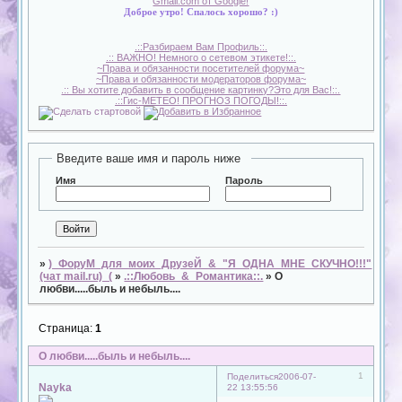
Gmail.com от Google!
Доброе утро! Спалось хорошо? :)
.::Разбираем Вам Профиль::.
.:: ВАЖНО! Немного о сетевом этикете!::.
~Права и обязанности посетителей форума~
~Права и обязанности модераторов форума~
.:: Вы хотите добавить в сообщение картинку?Это для Вас!::.
.::Гис-МЕТЕО! ПРОГНОЗ ПОГОДЫ!::.
Введите ваше имя и пароль ниже
Имя
Пароль
»
)_ФоруМ_для_моих_ДрузеЙ_&_"Я_ОДНА_МНЕ_СКУЧНО!!!"
(чат mail.ru)_(
»
.::Любовь_&_Романтика::.
»
О
любви.....быль и небыль....
Страница:
1
О любви.....быль и небыль....
1
Поделиться
2006-07-
Nayka
22 13:55:56