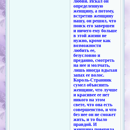
любви. Искал он
определенную
женщину, а потому,
встретив женщину
нашу, он решил, что
поиск его завершен
и ничего ему больше
в этой жизни не
нужно, кроме как
возможности
любить ее,
безусловно и
преданно, смотреть
на нее и молчать,
лишь иногда вдыхая
запах ее волос.
Король-Странник
сумел объяснить
женщине, что лучше
и красивее ее нет
никого на этом
свете, что она есть
совершенство, и что
без нее он не сможет
жить, и то было
правдой. И
женщина поверила