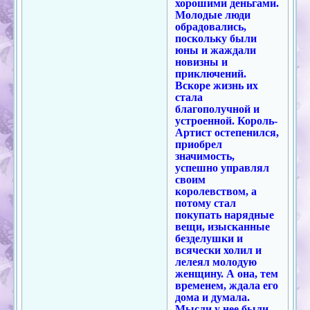
хорошими деньгами.
Молодые люди
обрадовались,
поскольку были
юны и жаждали
новизны и
приключений.
Вскоре жизнь их
стала
благополучной и
устроенной. Король-
Артист остепенился,
приобрел
значимость,
успешно управлял
своим
королевством, а
потому стал
покупать нарядные
вещи, изысканные
безделушки и
всячески холил и
лелеял молодую
женщину. А она, тем
временем, ждала его
дома и думала.
Мысли у нее были