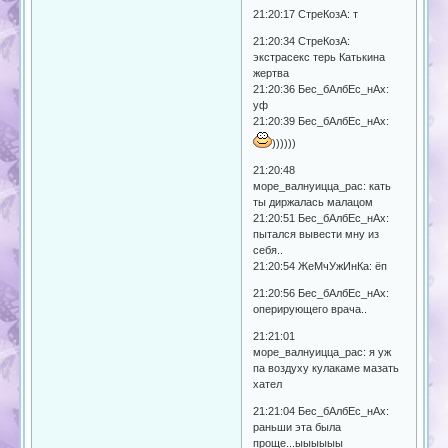
21:20:17 СтреКозА: т
21:20:34 СтреКозА:
экстрасекс терь Катькина
жертва
21:20:36 Бес_бАлбЕс_нАх:
уф
21:20:39 Бес_бАлбЕс_нАх:
))))))
21:20:48
море_валнуицца_рас: кать
ты диржалась малацом
21:20:51 Бес_бАлбЕс_нАх:
пытался вывести мну из
себя..
21:20:54 ЖeМчУжИнКа: ёп
21:20:56 Бес_бАлбЕс_нАх:
оперирующего врача..
21:21:01
море_валнуицца_рас: я уж
па воздуху кулакаме мазать
хател
21:21:04 Бес_бАлбЕс_нАх:
раньши эта была
проще...ыыыыыы