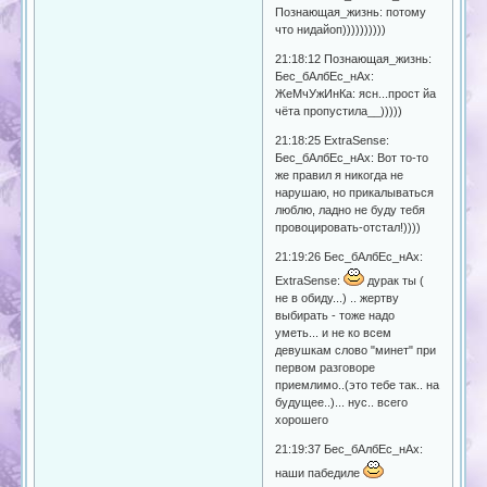
Познающая_жизнь: потому
что нидайоп))))))))))
21:18:12 Познающая_жизнь:
Бес_бАлбЕс_нАх:
ЖеМчУжИнКа: ясн...прост йа
чёта пропустила__)))))
21:18:25 ExtraSense:
Бес_бАлбЕс_нАх: Вот то-то
же правил я никогда не
нарушаю, но прикалываться
люблю, ладно не буду тебя
провоцировать-отстал!))))
21:19:26 Бес_бАлбЕс_нАх:
ExtraSense:
дурак ты (
не в обиду...) .. жертву
выбирать - тоже надо
уметь... и не ко всем
девушкам слово "минет" при
первом разговоре
приемлимо..(это тебе так.. на
будущее..)... нус.. всего
хорошего
21:19:37 Бес_бАлбЕс_нАх:
наши пабедиле