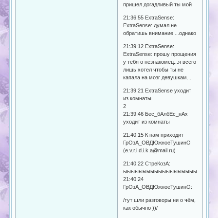
пришел догадливый ты мой
21:36:55 ExtrаSense:
ExtraSense: думал не
обратишь внимание ...однако
21:39:12 ExtrаSense:
ExtrаSense: прошу прощения
у тебя о незнакомец...я всего
лишь хотел чтобы ты не
капала на мозг девушкам...
21:39:21 ExtrаSense уходит
из комнаты
2
21:39:46 Бес_бАлбЕс_нАх
уходит из комнаты
21:40:15 К нам приходит
ГрОзА_ОВДЮжноеТушинО
(e.v.r.i.d.i.k.a@mail.ru)
21:40:22 СтреКозА:
ыыыыыыыыыыыыыыыыыыы
21:40:24
ГрОзА_ОВДЮжноеТушинО:
/тут шли разговоры ни о чём,
как обычно ))/