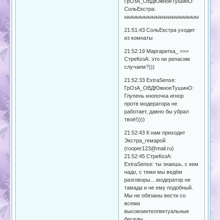
ГрОзА_ОВДЮжноеТушинО:
СольЕкстра:
ыыыыыыыыыыыыыыыыыыыыыыыы
21:51:43 СольЕкстра уходит
из комнаты
21:52:19 Маргаритка_ >>>
СтреКозА: это не репасим
случаем?)))
21:52:33 ExtraSense:
ГрОзА_ОВДЮжноеТушинО:
Глупень кнопочка игнор
протв модератора не
работает, давно бы убрал
твоё!))))
21:52:43 К нам приходит
Экстра_гемарой
(rooper123@mail.ru)
21:52:45 СтреКозА:
ExtraSense: ты знаешь, с кем
надо, с теми мы ведём
разговоры....модератор не
тамада и не ему подобный.
Мы не обязаны вести со
всеми
высокоинтеллектуальные
беседы