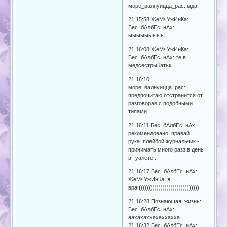
море_валнуицца_рас: мда
21:15:58 ЖеМчУжИнКа:
Бес_бАлбЕс_нАх:
ыыыыыыыыы
21:16:08 ЖеМчУжИнКа:
Бес_бАлбЕс_нАх: те в
медсестрыКатьк
21:16:10
море_валнуицца_рас:
предпочитаю отстранится от
разговорав с подобными
типами
21:16:11 Бес_бАлбЕс_нАх:
рекомендовано: правай
рука=плейбой журнальчик -
принимать много разз в день
в туалете...
21:16:17 Бес_бАлбЕс_нАх:
ЖеМчУжИнКа: я
врач)))))))))))))))))))))))))))))
21:16:28 Познающая_жизнь:
Бес_бАлбЕс_нАх:
аахахаххахаххахха
21:16:32 Бес_бАлбЕс_нАх: