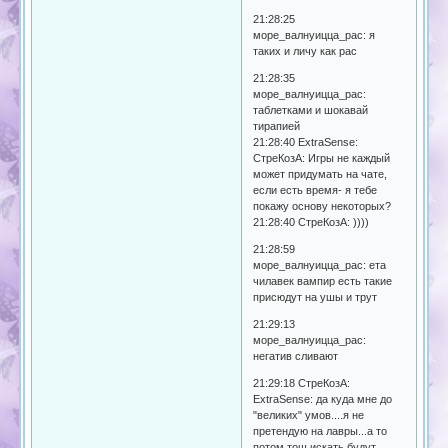
21:28:25
море_валнуицца_рас: я
таких и личу как рас
21:28:35
море_валнуицца_рас:
таблетками и шокавай
тирапией
21:28:40 ExtraSense:
СтреКозА: Игры не каждый
может придумать на чате,
если есть время- я тебе
покажу основу некоторых?
21:28:40 СтреКозА: ))))
21:28:59
море_валнуицца_рас: ета
чилавек вампир есть такие
присюдут на ушы и трут
21:29:13
море_валнуицца_рас:
негатив сливают
21:29:18 СтреКозА:
ExtraSense: да куда мне до
"великих" умов....я не
претендую на лавры...а то
потом тош искать будут