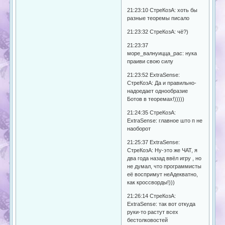
21:23:10 СтреКозА: хоть бы
разные теоремы писало
21:23:32 СтреКозА: чё?)
21:23:37
море_валнуицца_рас: нука
праиви свою силу
21:23:52 ExtraSense:
СтреКозА: Да и правильно-
надоедает однообразие
Ботов в теоремах!)))))
21:24:35 СтреКозА:
ExtraSense: главное што п не
наоборот
21:25:37 ExtraSense:
СтреКозА: Ну-это же ЧАТ, я
два года назад ввёл игру , но
не думал, что программисты
её воспримут неАдекватно,
как кроссворды!)))
21:26:14 СтреКозА:
ExtraSense: так вот откуда
руки-то растут всех
бестолковостей