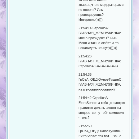
знаешь,что с модераторами
не спорят? Иль
провоцируешь?
Интересно!)))))
21:54:14 СтреКозА:
ГЛАВНАЯ_ЖЕМЧУЖИНКА:
мне в президенты? ыыы
Меня и так не любят..а то
ненавидеть начнут)))))))
21:54:26
ГЛАВНАЯ_ЖЕМЧУЖИНКА:
СтреКозА: ыыыыыыыыы
21:54:35
ГрОзА_ОВДЮжноеТушинО:
ГЛАВНАЯ_ЖЕМЧУЖИНКА:
на меняяяяяяяяяяяяя)
21:54:42 СтреКозА:
ExtraSense: а тебе ,я смотрю
нравится делать акцент на
модерстве...у тебя комплекс
чтоль?
21:55:50
ГрОзА_ОВДЮжноеТушинО:
ExtraSense: так вот... Ваше