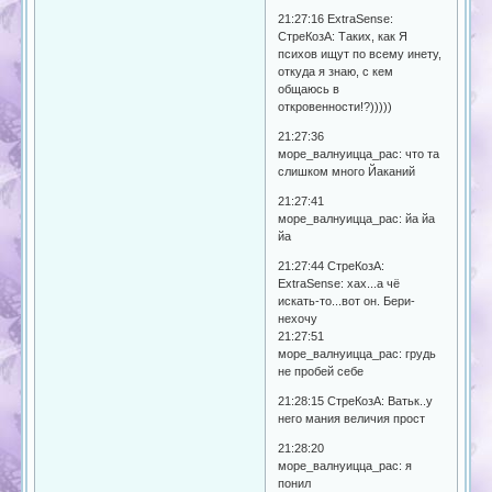
21:27:16 ExtraSense:
СтреКозА: Таких, как Я
психов ищут по всему инету,
откуда я знаю, с кем
общаюсь в
откровенности!?)))))
21:27:36
море_валнуицца_рас: что та
слишком много Йаканий
21:27:41
море_валнуицца_рас: йа йа
йа
21:27:44 СтреКозА:
ExtraSense: хах...а чё
искать-то...вот он. Бери-
нехочу
21:27:51
море_валнуицца_рас: грудь
не пробей себе
21:28:15 СтреКозА: Ватьк..у
него мания величия прост
21:28:20
море_валнуицца_рас: я
понил