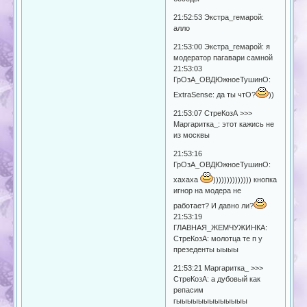
21:52:53 Экстра_гемарой:
алло
21:53:00 Экстра_гемарой: я
модератор пагавари самной
21:53:03
ГрОзА_ОВДЮжноеТушинО:
ExtraSense: да ты чтО?
))
21:53:07 СтреКозА >>>
Маргаритка_: этот кажись не
из москвы
21:53:16
ГрОзА_ОВДЮжноеТушинО:
хахаха
)))))))))))))) кнопка
игнор на модера не
работает? И давно ли?
21:53:19
ГЛАВНАЯ_ЖЕМЧУЖИНКА:
СтреКозА: молотца те п у
презеденты ыыыы
21:53:21 Маргаритка_ >>>
СтреКозА: а дубовый как
репасим
гыыыыыыыыыыыыы