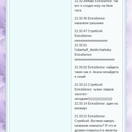
21:32:39/Кир/ ExtrаSense: так
вот я создал игру на базе
чата
21:32:45 ExtrаSense:
накалени грешники
21:32:47 СтреКозА:
ExtrаSense:
ыыыыыыыыыыыыыы
21:32:51
ГлАвНаЯ_ЖeМчУжИнКа:
ExtrаSense:
ыыыыыыыыыыыыыыыыы
21:33:02 ExtrаSense: найдити
таких как я. Ахаха ненайдети
я гений
21:33:12 СтреКозА:
ExtrаSense: чужих лавров
захотел -
негодник!))))))))))))))))))))
21:33:14 ExtrаSense: адин на
милиарт
21:33:21 ExtraSense:
СтреКозА: Взгляни наверх-
название комнаты? Я что ж
должен плакаться в жилетку-