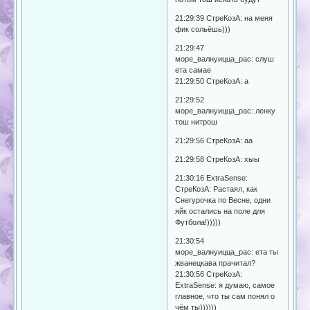
21:29:39 СтреКозА: на меня
фик сольёшь)))
21:29:47
море_валнуицца_рас: слуш
ета самае
21:29:50 СтреКозА: а
21:29:52
море_валнуицца_рас: ленку
тош нитрош
21:29:56 СтреКозА: аа
21:29:58 СтреКозА: хыы
21:30:16 ExtraSense:
СтреКозА: Растаял, как
Снегурочка по Весне, одни
яйк остались на поле для
Футбола!)))))
21:30:54
море_валнуицца_рас: ета ты
жванецкава прачитал?
21:30:56 СтреКозА:
ExtraSense: я думаю, самое
главное, что ты сам понял о
чём ты))))))