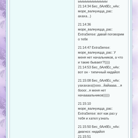
ыыыыыыыыыыыы
21:14:34 Бес_бАлбЕс_нАх:
море_валнуицца_рас:
ахаха...)
21:14:36
море_валнуицца_рас:
ExtraSense: давай поговорим
о тебе
21:14:47 ExtraSense:
море_валнуицца_рас: У
меня нет начальников, а что
и такие бывают?!))))
21:14:53 Бес_бАлбЕс_нАх:
вот он - типичный нидайоп
21:15:08 Бес_бАлбЕс_нАх:
уахахаха))ооо...йайаааа....я
бооог...я меня нет
начаааальников)))))
21:15:10
море_валнуицца_рас:
ExtraSense: вот как раз у
тебя и хател узнать
21:15:50 Бес_бАлбЕс_нАх:
диагноз: нидайоп
21:15:51