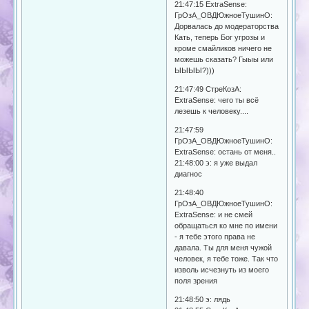
21:47:15 ExtraSense:
ГрОзА_ОВДЮжноеТушинО:
Дорвалась до модераторства
Кать, теперь Бог угрозы и
кроме смайликов ничего не
можешь сказать? Гыыы или
ЫЫЫЫ?)))
21:47:49 СтреКозА:
ExtraSense: чего ты всё
лезешь к человеку....
21:47:59
ГрОзА_ОВДЮжноеТушинО:
ExtraSense: остань от меня..
21:48:00 э: я уже выдал
диагнос
21:48:40
ГрОзА_ОВДЮжноеТушинО:
ExtraSense: и не смей
обращаться ко мне по имени
- я тебе этого права не
давала. Ты для меня чужой
человек, я тебе тоже. Так что
изволь исчезнуть из моего
поля зрения
21:48:50 э: лядь