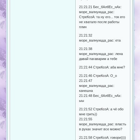
21:21:21 Бес_бАлбЕс_нАх:
море_валнуицца_рас:
СтреКозА: та ну его... ток его
не хватало после работы
плин
21:21:32
море_валнуицца_рас: ета
21:21:38
море_валнуицца_рас: лена
давай пагаварим а тебе
21:21:44 СтреКозА: аба мне?
21:21:46 СтреКозА: О_о
21:21:47
море_валнуицца_рас:
канешна
21:21:48 Бес_бАлбЕс_нАх:
ыы
21:21:52 СтреКозА: а чё обо
мне грить))
21:21:55
море_валнуицца_рас: власть
в руках значит все можно?
21:21:58 СтреКозА: говори))))