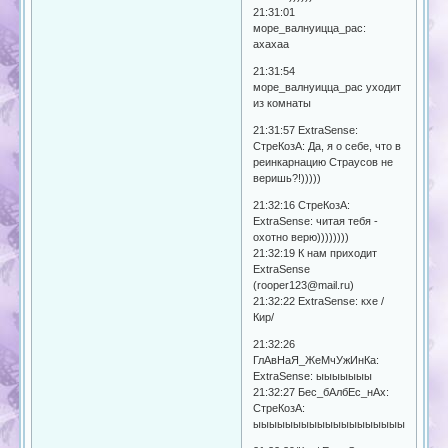
21:31:01
море_валнуицца_рас:
ахахаа
21:31:54
море_валнуицца_рас уходит
из комнаты
21:31:57 ExtraSense:
СтреКозА: Да, я о себе, что в
реинкарнацию Страусов не
веришь?!)))))
21:32:16 СтреКозА:
ExtraSense: читая тебя -
охотно верю))))))))
21:32:19 К нам приходит
ExtrаSense
(rooper123@mail.ru)
21:32:22 ExtrаSense: кхе /
Кир/
21:32:26
ГлАвНаЯ_ЖeМчУжИнКа:
ExtrаSense: ыыыыыыы
21:32:27 Бес_бАлбЕс_нАх:
СтреКозА:
ыыыыыыыыыыыыыыыыыыыыыыыы