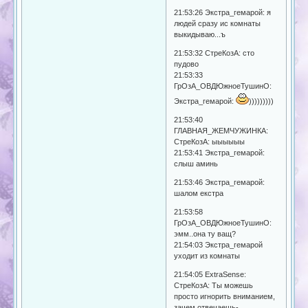
21:53:26 Экстра_гемарой: я
людей сразу ис комнаты
выкидываю...ъ
21:53:32 СтреКозА: сто
пудово
21:53:33
ГрОзА_ОВДЮжноеТушинО:
Экстра_гемарой:
)))))))))
21:53:40
ГЛАВНАЯ_ЖЕМЧУЖИНКА:
СтреКозА: ыыыыыы
21:53:41 Экстра_гемарой:
слыш аминь
21:53:46 Экстра_гемарой:
шалом екстра
21:53:58
ГрОзА_ОВДЮжноеТушинО:
эмм..она ту ващ?
21:54:03 Экстра_гемарой
уходит из комнаты
21:54:05 ExtraSense:
СтреКозА: Ты можешь
просто игнорить вниманием,
зачем отвечаешь-