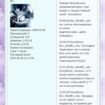
Помимо бесконечных
предложений вирта, ещё
бывает и такое)) Главный
герой - ExtraSense
20:59:28 Бес_бАлбЕс_нАх:
ыы..катька тока вырвалась
из плена
Зарегистрирован
: 2008-02-09
радитильскава...дайти
Приглашений:
0
пабалдеть)
Сообщений:
270
Уважение:
[+22/-0]
21:00:43 ExtraSense:
Позитив:
[+0/-0]
Бес_бАлбЕс_нАх: Что родики
Провел на форуме:
Характерно так и сказали:
2 дня 7 часов
Кать хоть минет, но чтоб
Последний визит:
домой вернулась
2010-06-05 21:27:30
отдохнувшись?!(()))))
21:01:28 Бес_бАлбЕс_нАх:
ExtraSense: заткнись, а? и
нехер лазить в разговор,
понятно выражаюсь? еще не
хватало, чтобы какой то ***
лез в мои разговоры
21:02:26 ExtraSense:
Бес_бАлбЕс_нАх: Эвридика
ты на экране, хоть и
модератор, но правила для