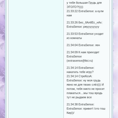
у тебя большая Грудь для
ЭТОГО?!))))
21:33:22 ExtrаSense: а кули
нам
21:33:26 Бес_бАлбЕс_нАх:
ExtrаSense: ржуууууууу
21:33:53 ExtraSense уходит
из комнаты
21:34:04 ExtrаSense: лен
21:34:09 К нам приходит
ExtraSense
(extrasense@list.ru)
21:34:14 ExtrаSense:
накатать тебе игру?
21:34:14 СтреКозА:
ExtraSense: ну моя грудь
явно не для твоих слёз))) И
потом, тебя никто не просит
плакаться....мы тош вродь
тут не рыдаем все
21:34:38 ExtrаSense:
ExtrаSense: привет! /это тош
Кир))/