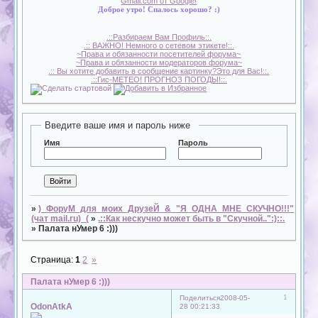
Gmail.com от Google!
Доброе утро! Спалось хорошо? :)
.::Разбираем Вам Профиль::.
.:: ВАЖНО! Немного о сетевом этикете!::.
~Права и обязанности посетителей форума~
~Права и обязанности модераторов форума~
.:: Вы хотите добавить в сообщение картинку?Это для Вас!::.
.::Гис-МЕТЕО! ПРОГНОЗ ПОГОДЫ!::.
Введите ваше имя и пароль ниже
Имя
Пароль
»
)_ФоруМ_для_моих_ДрузеЙ_&_"Я_ОДНА_МНЕ_СКУЧНО!!!"
(чат mail.ru)_(
»
.::Как нескучно может быть в "Скучной..":)::.
»
Палата нУмер 6 :)))
Страница:
1
2
»
Палата нУмер 6 :)))
1
Поделиться
2008-05-
OdonAtkA
28 00:21:33