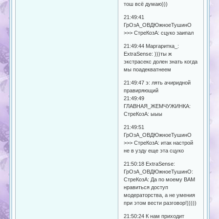
тош всё думаю)))
21:49:41
ГрОзА_ОВДЮжноеТушинО
>>> СтреКозА: сцуко заипал
21:49:44 Маргаритка_:
ExtraSense: )))ты ж
экстрасекс долен знать когда
мы поадекватнеем
21:49:47 э: лять ачиридной
правиряющий
21:49:49
ГЛАВНАЯ_ЖЕМЧУЖИНКА:
СтреКозА: ыыы
21:49:51
ГрОзА_ОВДЮжноеТушинО
>>> СтреКозА: итак настрой
не в узду еще эта сцуко
21:50:18 ExtraSense:
ГрОзА_ОВДЮжноеТушинО:
СтреКозА: Да по моему ВАМ
нравиться доступ
модераторства, а не умения
при этом вести разговор!)))))
21:50:24 К нам приходит