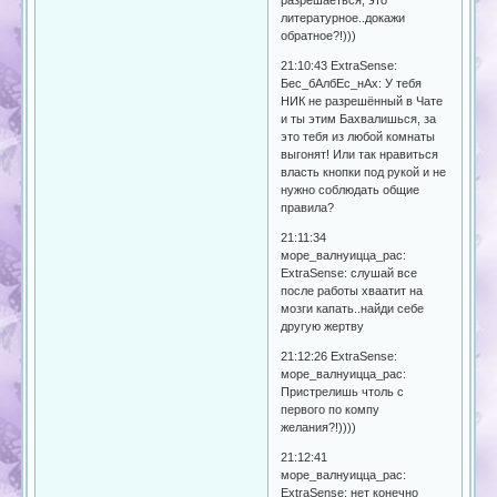
литературное..докажи
обратное?!)))
21:10:43 ExtraSense:
Бес_бАлбЕс_нАх: У тебя
НИК не разрешённый в Чате
и ты этим Бахвалишься, за
это тебя из любой комнаты
выгонят! Или так нравиться
власть кнопки под рукой и не
нужно соблюдать общие
правила?
21:11:34
море_валнуицца_рас:
ExtraSense: слушай все
после работы хваатит на
мозги капать..найди себе
другую жертву
21:12:26 ExtraSense:
море_валнуицца_рас:
Пристрелишь чтоль с
первого по компу
желания?!))))
21:12:41
море_валнуицца_рас:
ExtraSense: нет конечно