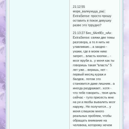
21:12:55
море_валнуицца_рас:
ExtraSense: просто прошу
оставить в покое девушку
разве это тррудно?
21:13:27 Бес_бАлбЕс_нАх:
ExtraSense: свяжи две темы
разговора, а то я нить не
улавливаю... а заодно -
укажи, где в моем нике
запрет... власть кнопки... -
мозг вруби а.. у меня как ты
говоришь такая "власть" 5
лет уже... веришь, нет -
первый месяц кураж и
балдеж.. потом это
становится даже лишним.. а
иногда раздражает.. хотя -
что тебе говорить.. твоя цель
сейчас - тупо присесть мне
на уи и якобы вывалить мозг
наружу.. Не получится... у
меня слишком много
реальных проблем, чтобы
обращать внимание на
человека, которому нечем