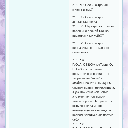
21:51:13 СольЕкстра: он
миня в игнор))
21:51:17 СольЕкстра:
ахахаххаа сцука
21:51:25 Маргаритка_: так то
парень не плохой только
писается и глухой)))))
21:51:28 СольЕкстра:
ненравица то что гаварю
какашычка
21:51:34
ГрОзА_ОВДЮжноеТушинО:
ExtraSense: мальчик...
посмотри на правила... нет
запретов на "ыыы" и
смайлы..ясно? Я ни одним
словом правил не нарушала.
А уж мой стиль общения -
это мое личное дело и
личное право. Не нравится -
есть кнопочка игнор...
никому еще не запрещала
воспользоваться ею против
себя
21:51:38