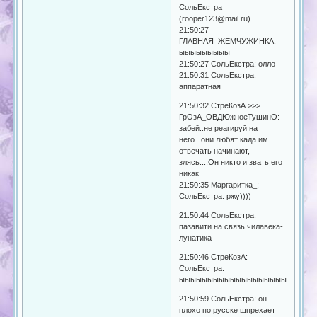
СольЕкстра
(rooper123@mail.ru)
21:50:27
ГЛАВНАЯ_ЖЕМЧУЖИНКА:
ыыыыыыыыы
21:50:27 СольЕкстра: олло
21:50:31 СольЕкстра:
аппаратная
21:50:32 СтреКозА >>>
ГрОзА_ОВДЮжноеТушинО:
забей..не реагируй на
него...они любят када им
отвечать начинают,
злясь....Он никто и звать его
никак
21:50:35 Маргаритка_:
СольЕкстра: ржу))))
21:50:44 СольЕкстра:
пазавити на связь чилавека-
лунатика
21:50:46 СтреКозА:
СольЕкстра:
ыыыыыыыыыыыыыыыыыыыыыыы
21:50:59 СольЕкстра: он
плохо по русске шпрехает