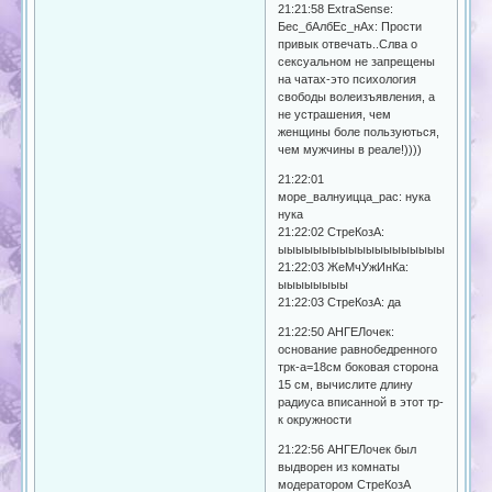
21:21:58 ExtraSense:
Бес_бАлбЕс_нАх: Прости
привык отвечать..Слва о
сексуальном не запрещены
на чатах-это психология
свободы волеизъявления, а
не устрашения, чем
женщины боле пользуються,
чем мужчины в реале!))))
21:22:01
море_валнуицца_рас: нука
нука
21:22:02 СтреКозА:
ыыыыыыыыыыыыыыыыыыыыыыыы
21:22:03 ЖeМчУжИнКа:
ыыыыыыыы
21:22:03 СтреКозА: да
21:22:50 АНГЕЛочек:
основание равнобедренного
трк-а=18см боковая сторона
15 см, вычислите длину
радиуса вписанной в этот тр-
к окружности
21:22:56 АНГЕЛочек был
выдворен из комнаты
модератором СтреКозА