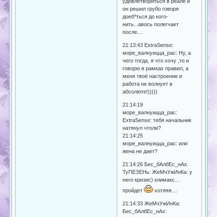
удовлетвориться в реале и
он решил грубо говоря
доеб*ться до кого-
нить...авось полегчает
после....
21:13:43 ExtraSense:
море_валнуицца_рас: Ну, а
чего тогда, я что хочу ,то и
говорю в рамках правил, а
меня твоё настроение и
работа не волнует в
абсолюте!)))))
21:14:19
море_валнуицца_рас:
ExtraSense: тебя начальник
натянул чтоли?
21:14:25
море_валнуицца_рас: или
жена не дает?
21:14:26 Бес_бАлбЕс_нАх:
ТуПЕЗЕНь: ЖеМчУжИнКа: у
него кризис) климакс...
пройдет
хотяяя....
21:14:33 ЖеМчУжИнКа:
Бес_бАлбЕс_нАх: