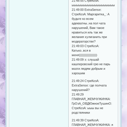
21:48:55 СтреКозА:
ыыыыыыыыыыыыыыыыыыыыы
21:49:00 ExtraSense:
СтреКозА: Маргаритка_: А
будьте ко всем
адекватны..на пол чата
нарушений, Вам такое
нравиться иль так же
желания хулиганить при
модераторстве?
21:49:03 СтреКозА:
Катько..вся в
меня))))))))))))))))
21:49:09 э: слушай
кашперовский грю не парь
мазги людям добрым и
харошим
21:49:24 СтреКозА:
ExtraSense: где полчата
нарушений?
21:49:29
ГЛАВНАЯ_ЖЕМЧУЖИНКА:
ГрОзА_ОВДЮжноеТушинО:
СтреКозА: ыыы вы не
родствяники
21:49:39 СтреКозА:
ГЛАВНАЯ_ЖЕМЧУЖИНКА: я