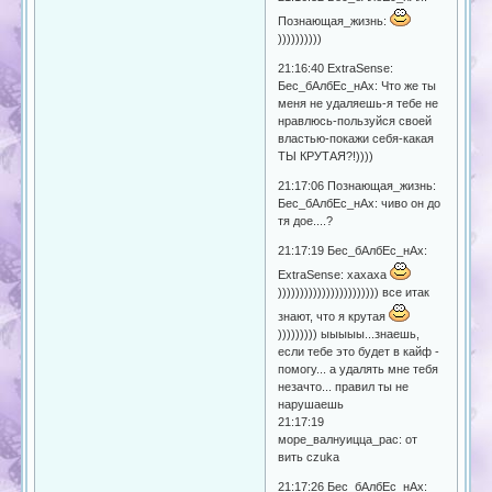
Познающая_жизнь:
))))))))))
21:16:40 ExtraSense:
Бес_бАлбЕс_нАх: Что же ты
меня не удаляешь-я тебе не
нравлюсь-пользуйся своей
властью-покажи себя-какая
ТЫ КРУТАЯ?!))))
21:17:06 Познающая_жизнь:
Бес_бАлбЕс_нАх: чиво он до
тя дое....?
21:17:19 Бес_бАлбЕс_нАх:
ExtraSense: хахаха
))))))))))))))))))))))) все итак
знают, что я крутая
))))))))) ыыыыы...знаешь,
если тебе это будет в кайф -
помогу... а удалять мне тебя
незачто... правил ты не
нарушаешь
21:17:19
море_валнуицца_рас: от
вить czuka
21:17:26 Бес_бАлбЕс_нАх: