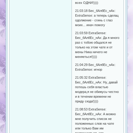
всех ОДНИ!))))
21:03:18 Бес_бАлбЕс_нАх:
ExtraSense: а теперь сделац
одолжение - сгинь с глаз
моих... инач помогу
21:03:59 ExtraSense:
Бес_бАлбЕс_нАх: Да я много
раз с тобою общался не
только на этом чате и от
мены Ника ничего не
меняеться!))))
21:04:29 Бес_бАлбЕс_нАх:
ExtraSense: игнор
21:05:32 ExtraSense:
Бес_бАлбЕс_нАх: Ну, давай
потешь себя властью
модера,я не обижусь-честно
и в течении времени не
приду сюда!))))
21:08:53 ExtraSense:
Бес_бАлбЕс_нАх: А можно
мне получить список не
положенных слов на чате
или только Вам им
разрешаеться, это