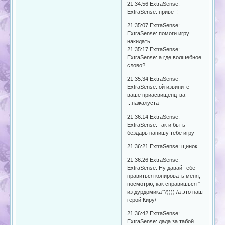
21:34:56 ExtrаSense:
ExtrаSense: привет!
21:35:07 ExtrаSense:
ExtrаSense: помоги игру
накидать
21:35:17 ExtrаSense:
ExtrаSense: а где волшебное
слово?
21:35:34 ExtrаSense:
ExtrаSense: ой извините
ваше приасвищенцтва
...пажалуста
21:36:14 ExtrаSense:
ExtrаSense: так и быть
бездарь напишу тебе игру
21:36:21 ExtrаSense: щинок
21:36:26 ExtraSense:
ExtrаSense: Ну давай тебе
нравиться копировать меня,
посмотрю, как справишься "
из дурдомика"?)))) /а это наш
герой Киру/
21:36:42 ExtrаSense:
ExtraSense: дада за табой